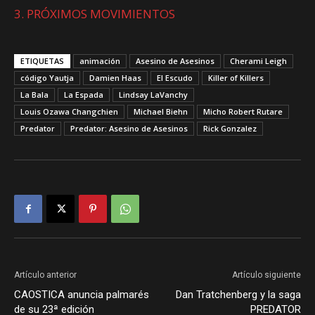
3. PRÓXIMOS MOVIMIENTOS
ETIQUETAS
animación
Asesino de Asesinos
Cherami Leigh
código Yautja
Damien Haas
El Escudo
Killer of Killers
La Bala
La Espada
Lindsay LaVanchy
Louis Ozawa Changchien
Michael Biehn
Micho Robert Rutare
Predator
Predator: Asesino de Asesinos
Rick Gonzalez
Artículo anterior
Artículo siguiente
CAOSTICA anuncia palmarés
Dan Tratchenberg y la saga
de su 23ª edición
PREDATOR