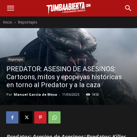
Inicio
Reportajes
Reportajes
PREDATOR: ASESINO DE ASESINOS:
Cartoons, mitos y epopeyas históricas
en torno al Predator y a la caza
Por
Manuel García de Mesa
-
11/06/2025
1850
Predator: Asesino de Asesinos
(
Predator: Killer