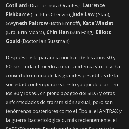
Cotillard
(Dra. Leonora Orantes),
Laurence
Fishburne
(Dr. Ellis Cheever),
Jude Law
(Alan),
Gw
yneth Paltrow
(Beth Emhoff),
Kate Winslet
(Dra. Erin Mears),
Chin Han
(Sun Feng),
Elliott
Gould
(Doctor Ian Sussman)
Después de la paranoia nuclear de los años 50 y
60, sin duda el miedo a una pandemia vírica se ha
convertido en una de las grandes pesadillas de la
sociedad contemporánea. Esto ya quedó claro en
los 80 y los 90, en pleno apogeo del SIDA y otras
enfermedades de transmisión sexual, pero son
fenómenos posteriores como el Ébola, el ANTRAX y
la guerra bacteriológica o, más recientemente, el
SARS (Síndrome Respiratorio Agudo Severo) y la