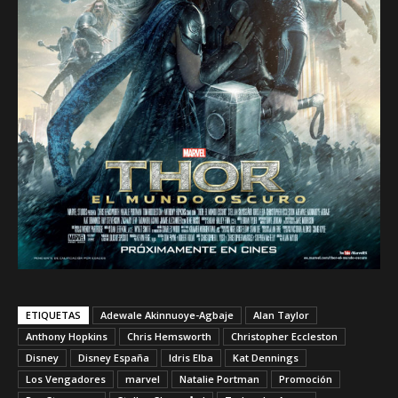
ETIQUETAS
Adewale Akinnuoye-Agbaje
Alan Taylor
Anthony Hopkins
Chris Hemsworth
Christopher Eccleston
Disney
Disney España
Idris Elba
Kat Dennings
Los Vengadores
marvel
Natalie Portman
Promoción