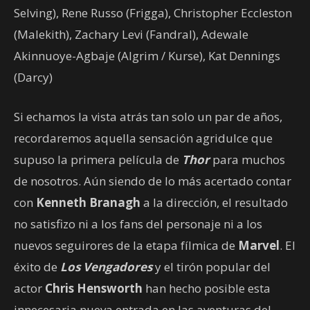
Selving), Rene Russo (Frigga), Christopher Eccleston
(Malekith), Zachary Levi (Fandral), Adewale
Akinnuoye-Agbaje (Algrim / Kurse), Kat Dennings
(Darcy)
Si echamos la vista atrás tan solo un par de años,
recordaremos aquella sensación agridulce que
supuso la primera película de
Thor
para muchos
de nosotros. Aún siendo de lo más acertado contar
con
Kenneth Branagh
a la dirección, el resultado
no satisfizo ni a los fans del personaje ni a los
nuevos seguirores de la etapa fílmica de
Marvel
. El
éxito de
Los Vengadores
y el tirón popular del
actor
Chris Hensworth
han hecho posible esta
innecesaria nueva entrada en las aventuras del