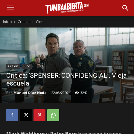
Inicio
Críticas
Cine
Críticas
Cine
Crítica: ‘SPENSER: CONFIDENCIAL’. Vieja
escuela
Por
Manuel Díaz Noda
-
22/03/2020
3242
Mark Wahlberg
y
Peter Berg
han hecho buenas