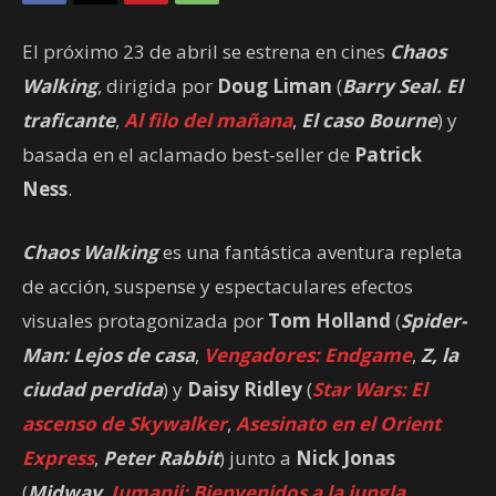
El próximo 23 de abril se estrena en cines
Chaos
Walking
, dirigida por
Doug Liman
(
Barry Seal. El
traficante
,
Al filo del mañana
,
El caso Bourne
) y
basada en el aclamado best-seller de
Patrick
Ness
.
Chaos Walking
es una fantástica aventura repleta
de acción, suspense y espectaculares efectos
visuales protagonizada por
Tom Holland
(
Spider-
Man: Lejos de casa
,
Vengadores: Endgame
,
Z, la
ciudad perdida
) y
Daisy Ridley
(
Star Wars: El
ascenso de Skywalker
,
Asesinato en el Orient
Express
,
Peter Rabbit
) junto a
Nick Jonas
(
Midway
,
Jumanji: Bienvenidos a la jungla
,