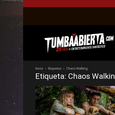
La
web
del
entretenimiento
en
el
género
Inicio
Etiquetas
Chaos Walking
fantástico.
Etiqueta: Chaos Walki