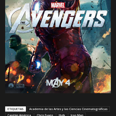
ETIQUETAS
Academia de las Artes y las Ciencias Cinematográficas
Capitán América
Chris Evans
Hulk
Iron Man