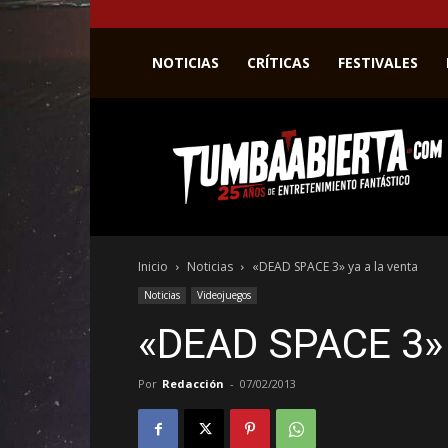
NOTICIAS
CRÍTICAS
FESTIVALES
La
web
del
entretenimiento
en
el
género
Inicio
Noticias
«DEAD SPACE 3» ya a la venta
fantástico.
Noticias
Videojuegos
«DEAD SPACE 3» y
Por
Redacción
-
07/02/2013