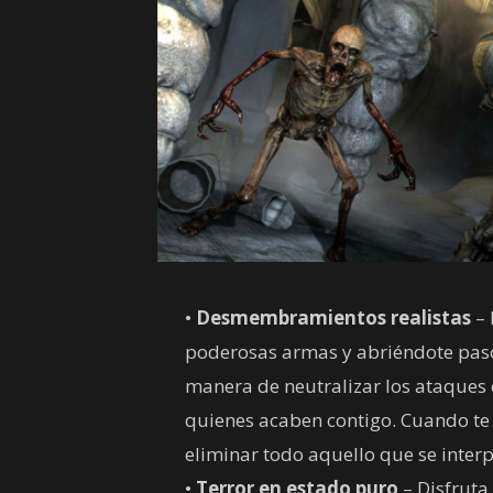
•
Desmembramientos realistas
– 
poderosas armas y abriéndote paso 
manera de neutralizar los ataques 
quienes acaben contigo. Cuando te f
eliminar todo aquello que se inter
•
Terror en estado puro
– Disfruta 