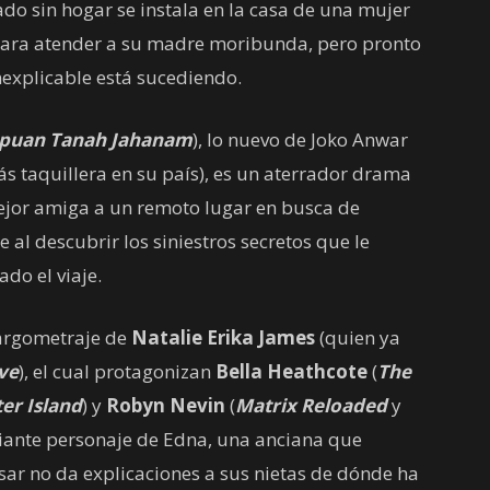
dado sin hogar se instala en la casa de una mujer
ra atender a su madre moribunda, pero pronto
nexplicable está sucediendo.
puan Tanah Jahanam
), lo nuevo de Joko Anwar
más taquillera en su país), es un aterrador drama
mejor amiga a un remoto lugar en busca de
 al descubrir los siniestros secretos que le
do el viaje.
largometraje de
Natalie Erika James
(quien ya
ve
), el cual protagonizan
Bella Heathcote
(
The
er Island
) y
Robyn Nevin
(
Matrix Reloaded
y
friante personaje de Edna, una anciana que
ar no da explicaciones a sus nietas de dónde ha