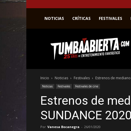
NOTICIAS
CRÍTICAS
FESTIVALES
La
web
del
entretenimiento
en
el
género
Inicio
Noticias
Festivales
Estrenos de median
fantástico.
Noticias
Festivales
Festivales de cine
Estrenos de med
SUNDANCE 202
Por
Vanesa Bocanegra
-
26/01/2020