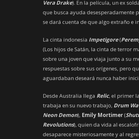
Vera Drake
). En la película, un ex sol
que busca ayuda desesperadamente pa
se dará cuenta de que algo extraño e i
La cinta indonesia
Impetigore
(
Perem
(Los hijos de Satán, la cinta de terror 
sobre una joven que viaja junto a su 
respuestas sobre sus orígenes, pero que
aguardaban deseará nunca haber inicia
Desde Australia llega
Relic
, el primer 
trabaja en su nuevo trabajo,
Drum Wa
Neon Demon
),
Emily Mortimer
(
Shutt
Revolutions
), quien da vida al escalo
desaparece misteriosamente y al regres