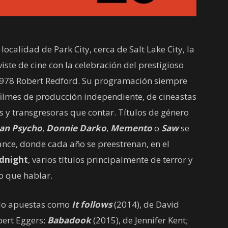
localidad de Park City, cerca de Salt Lake City, la
iste de cine con la celebración del prestigioso
1978 Robert Redford. Su programación siempre
filmes de producción independiente, de cineastas
s y transgresoras que contar. Títulos de género
an Psycho
,
Donnie Darko
,
Memento
o
Saw
se
ce, donde cada año se preestrenan, en el
dnight
, varios títulos principalmente de terror y
 que hablar.
uido apuestas como
It follows
(2014), de David
bert Eggers;
Babadook
(2015), de Jennifer Kent;