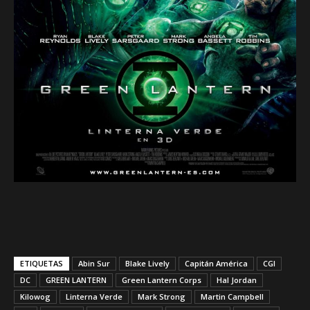
ETIQUETAS
Abin Sur
Blake Lively
Capitán América
CGI
DC
GREEN LANTERN
Green Lantern Corps
Hal Jordan
Kilowog
Linterna Verde
Mark Strong
Martin Campbell