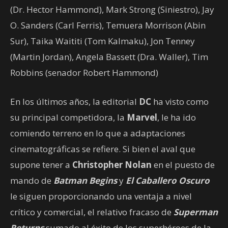
(Dr. Hector Hammond), Mark Strong (Siniestro), Jay
O. Sanders (Carl Ferris), Temuera Morrison (Abin
Sur), Taika Waititi (Tom Kalmaku), Jon Tenney
(Martin Jordan), Angela Bassett (Dra. Waller), Tim
Robbins (senador Robert Hammond)
En los últimos años, la editorial
DC
ha visto como
su principal competidora, la
Marvel
, le ha ido
comiendo terreno en lo que a adaptaciones
cinematográficas se refiere. Si bien el aval que
supone tener a
Christopher Nolan
en el puesto de
mando de
Batman Begins
y
El Caballero Oscuro
le siguen proporcionando una ventaja a nivel
crítico y comercial, el relativo fracaso de
Superman
Returns
sumado al éxito de los superhéroes de la