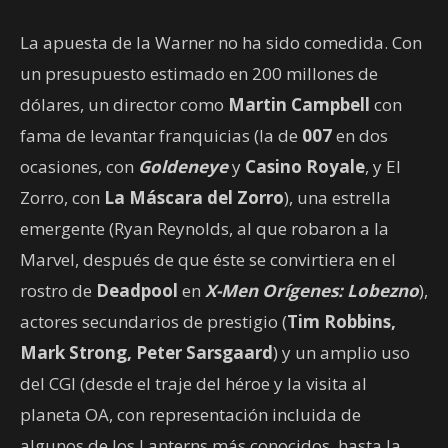
La apuesta de la Warner no ha sido comedida. Con
un presupuesto estimado en 200 millones de
dólares, un director como
Martin Campbell
con
fama de levantar franquicias (la de
007
en dos
ocasiones, con
Goldeneye
y
Casino Royale
, y El
Zorro, con
La Máscara del Zorro
), una estrella
emergente (Ryan Reynolds, al que robaron a la
Marvel, después de que éste se convirtiera en el
rostro de
Deadpool
en
X-Men Orígenes: Lobezno
),
actores secundarios de prestigio (
Tim Robbins,
Mark Strong, Peter Sarsgaard
) y un amplio uso
del CGI (desde el traje del héroe y la visita al
planeta OA, con representación incluida de
algunos de los Lanterns más conocidos, hasta la