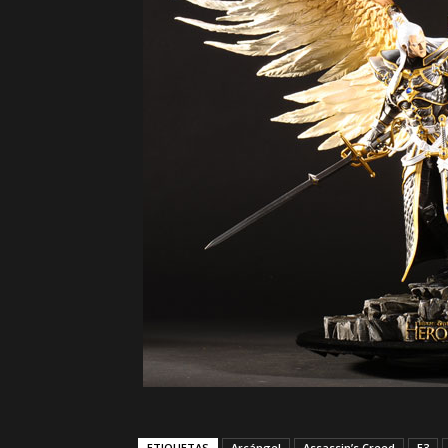
ETIQUETAS
Arcángel
Assassin’s Creed
E3