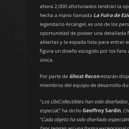
ahora 2,000 afortunados tendrán la op
hecha a mano llamada
La Fuira de Ezi
legendario Arcángel, es uno de los per
oportunidad de poseer una detallada fi
abiertas y la espada lista para entrar 
figura un diseño escogido por los fans 
única.
Por parte de
Ghost Recon
estarán dis
miembros del equipo de desarrollo dur
“
Los UbiCollectibles han sido diseñados
especial
,” ha dicho
Geoffroy Sardin
, C
“
Cada objeto ha sido diseñado especialm
fans tengan así una forma excepcional d