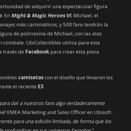
ortunidad de adquirir una espectacular figura
o
. En
Might & Magic Heroes VI
, Michael, el
sonajes más carismáticos, y 500 fans tendrán la
gura de polirresina de Michael, con las alas
en combate. UbiCollectibles utiliza para esta
a través de
Facebook
para crear esta pieza
ponibles
camisetas
con el diseño que llevaron los
ante el reciente
E3
.
 para dar a nuestros fans algo verdaderamente
hief EMEA Marketing and Sales Officer en Ubisoft.
ente para una edición limitada, de forma que los
e profundizar en sus universos favoritos
.”