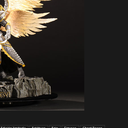
Edición limitada
Estátuas
Ezio
Figuras
Ghost Recon