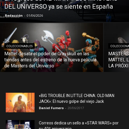
DEL UNIVERSO ya se siente en España
Redacción
-
01/06/2026
COLECCIONABLES
COLECCION
Mattel desata el poder de Grayskull en las
MASTERS 
tiendas antes del estreno de la nueva película
MATTEL L
de Masters del Universo
LA PRÓX
«BIG TROUBLE IN LITTLE CHINA: OLD MAN
JACK»: El nuevo golpe del viejo Jack
Daniel Fumero
-
20/06/2017
Correos dedica un sello a «STAR WARS» por
su 40º aniversario