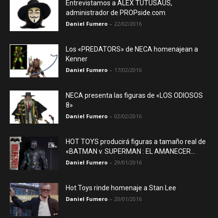
Entrevistamos a ÁLEX TUTUSAUS,
administrador de PROPside.com
Daniel Fumero
-
22/02/2016
Los «PREDATORS» de NECA homenajean a
Kenner
Daniel Fumero
-
17/02/2016
NECA presenta las figuras de «LOS ODIOSOS
8»
Daniel Fumero
-
02/02/2016
HOT TOYS producirá figuras a tamaño real de
«BATMAN v. SUPERMAN : EL AMANECER...
Daniel Fumero
-
29/01/2016
Hot Toys rinde homenaje a Stan Lee
Daniel Fumero
-
20/01/2016