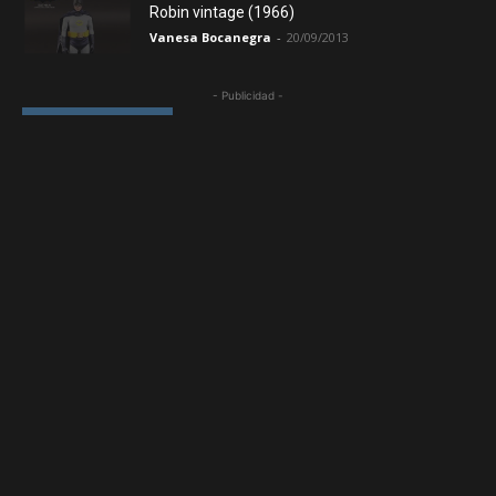
Robin vintage (1966)
Vanesa Bocanegra
-
20/09/2013
Cargar más
- Publicidad -
LOS MÁS VISTOS
La historia de MASTERS DEL UNIVERSO
(MOTU) de Mattel. HE-MAN y Skeletor
Tahúr Manco
-
19/10/2012
«EXPEDIENTE WARREN: THE
CONJURING»: Las tres fases de la
actividad demoníaca
Redacción
-
28/07/2013
THE POSSESSION: La historia real en la
que se basa la película