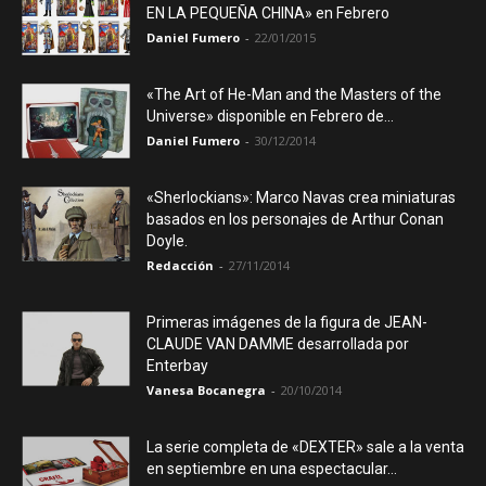
EN LA PEQUEÑA CHINA» en Febrero
Daniel Fumero
-
22/01/2015
«The Art of He-Man and the Masters of the
Universe» disponible en Febrero de...
Daniel Fumero
-
30/12/2014
«Sherlockians»: Marco Navas crea miniaturas
basados en los personajes de Arthur Conan
Doyle.
Redacción
-
27/11/2014
Primeras imágenes de la figura de JEAN-
CLAUDE VAN DAMME desarrollada por
Enterbay
Vanesa Bocanegra
-
20/10/2014
La serie completa de «DEXTER» sale a la venta
en septiembre en una espectacular...