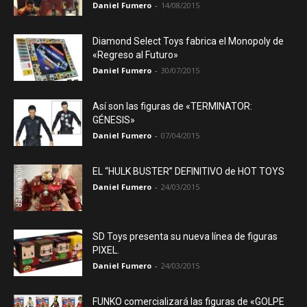
Daniel Fumero
-
14/08/2015
Diamond Select Toys fabrica el Monopoly de
«Regreso al Futuro»
Daniel Fumero
-
30/07/2015
Así son las figuras de «TERMINATOR:
GÉNESIS»
Daniel Fumero
-
07/04/2015
EL “HULK BUSTER” DEFINITIVO de HOT TOYS
Daniel Fumero
-
24/03/2015
SD Toys presenta su nueva línea de figuras
PIXEL.
Daniel Fumero
-
24/03/2015
FUNKO comercializará las figuras de «GOLPE