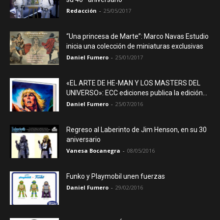
Redacción
-
25/05/2017
“Una princesa de Marte”: Marco Navas Estudio
inicia una colección de miniaturas exclusivas
Daniel Fumero
-
25/01/2017
«EL ARTE DE HE-MAN Y LOS MASTERS DEL
UNIVERSO»: ECC ediciones publica la edición...
Daniel Fumero
-
25/07/2016
Regreso al Laberinto de Jim Henson, en su 30
aniversario
Vanesa Bocanegra
-
08/05/2016
Funko y Playmobil unen fuerzas
Daniel Fumero
-
29/02/2016