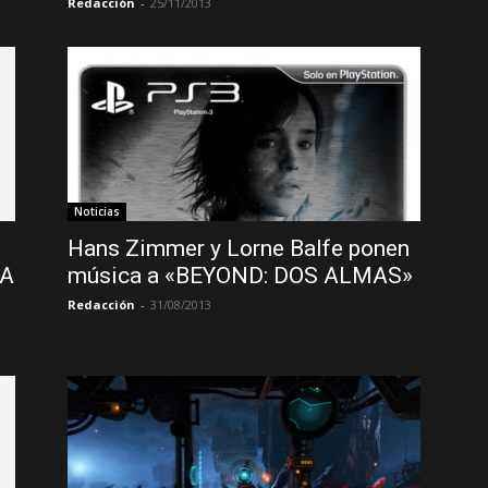
Redacción
-
25/11/2013
Noticias
Hans Zimmer y Lorne Balfe ponen
RA
música a «BEYOND: DOS ALMAS»
Redacción
-
31/08/2013