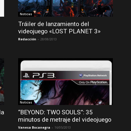
Noticias
Tráiler de lanzamiento del
videojuego «LOST PLANET 3»
Redacción
-
28/08/2013
Noticias
la
“BEYOND: TWO SOULS”: 35
minutos de metraje del videojuego
Vanesa Bocanegra
-
16/05/2013