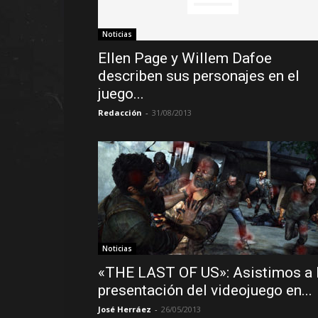
Noticias
Ellen Page y Willem Dafoe
describen sus personajes en el
juego...
Redacción
-
31/08/2013
Noticias
«THE LAST OF US»: Asistimos a 
presentación del videojuego en...
José Herráez
-
26/05/2013