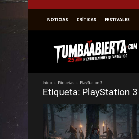
NOTICIAS
CRÍTICAS
FESTIVALES
La
web
del
entretenimiento
en
el
género
Inicio
Etiquetas
PlayStation 3
fantástico.
Etiqueta: PlayStation 3