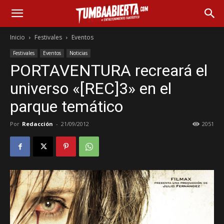
Inicio
Festivales
Eventos
Festivales
Eventos
Noticias
PORTAVENTURA recreará el
universo «[REC]3» en el
parque temático
Por
Redacción
-
21/09/2012
2051