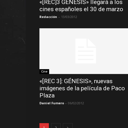
«[REC]3 GÉNESIS» llegará a los
cines españoles el 30 de marzo
Redacción
-
13/03/2012
Cine
«[REC 3]: GÉNESIS», nuevas
imágenes de la película de Paco
Plaza
Daniel Fumero
-
06/02/2012
1
2