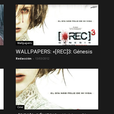
Wallpapers
WALLPAPERS: «[REC]3: Génesis
Redacción
-
13/03/2012
Cine