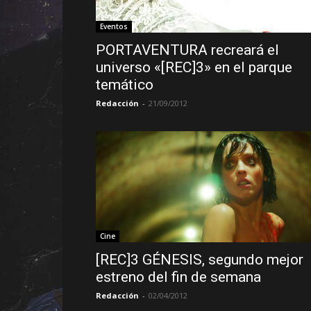
Eventos
PORTAVENTURA recreará el
universo «[REC]3» en el parque
temático
Redacción
-
21/09/2012
Cine
[REC]3 GÉNESIS, segundo mejor
estreno del fin de semana
Redacción
-
02/04/2012