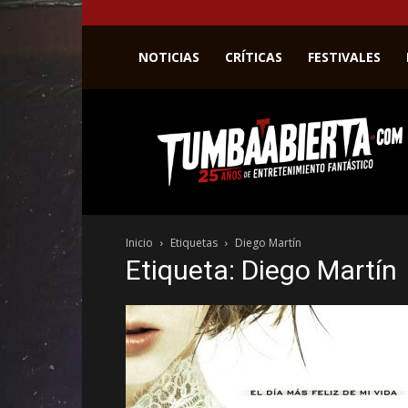
NOTICIAS
CRÍTICAS
FESTIVALES
La
web
del
entretenimiento
en
el
género
Inicio
Etiquetas
Diego Martín
fantástico.
Etiqueta: Diego Martín