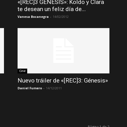
«[REC]3 GÉNESIS»: Koldo y Clara
te desean un feliz día de...
Vanesa Bocanegra
-
14/02/2012
Cine
Nuevo tráiler de «[REC]3: Génesis»
Daniel Fumero
-
14/12/2011
Página 1 de 2