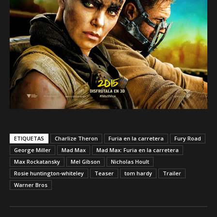
ETIQUETAS
Charlize Theron
Furia en la carretera
Fury Road
George Miller
Mad Max
Mad Max: Furia en la carretera
Max Rockatansky
Mel Gibson
Nicholas Hoult
Rosie huntington-whiteley
Teaser
tom hardy
Trailer
Warner Bros