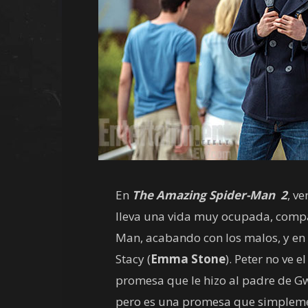
En
The Amazing Spider-Man 2
, v
lleva una vida muy ocupada, comp
Man, acabando con los malos, y en e
Stacy (
Emma
Stone
). Peter no ve
promesa que le hizo al padre de Gw
pero es una promesa que simpleme