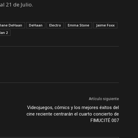
l 21 de Julio.
Dane DeHaan
DeHaan
Electro
Emma Stone
Jaime Foxx
an 2
Artículo siguiente
Videojuegos, cómics y los mejores éxitos del
cine reciente centrarán el cuarto concierto de
FIMUCITÉ 007