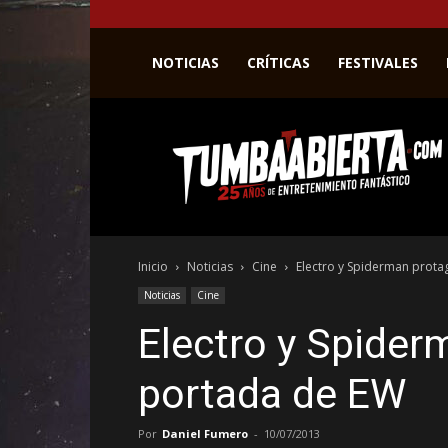
NOTICIAS
CRÍTICAS
FESTIVALES
La
web
del
entretenimiento
en
el
género
Inicio
Noticias
Cine
Electro y Spiderman prota
fantástico.
Noticias
Cine
Electro y Spider
portada de EW
Por
Daniel Fumero
-
10/07/2013