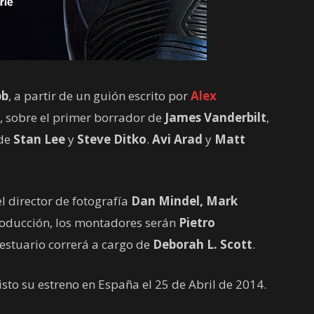
bb
, a partir de un guión escrito por
Alex
, sobre el primer borrador de
James Vanderbilt
,
 de
Stan Lee
y
Steve Ditko
.
Avi Arad
y
Matt
l director de fotografía
Dan Mindel, Mark
roducción, los montadores serán
Pietro
vestuario correrá a cargo de
Deborah L. Scott
.
isto su estreno en España el 25 de Abril de 2014.