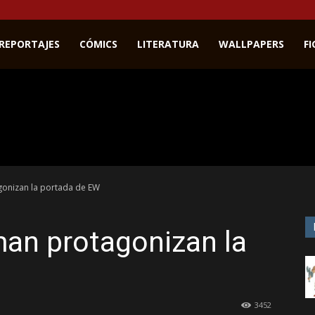
REPORTAJES
CÓMICS
LITERATURA
WALLPAPERS
F
gonizan la portada de EW
man protagonizan la
3452