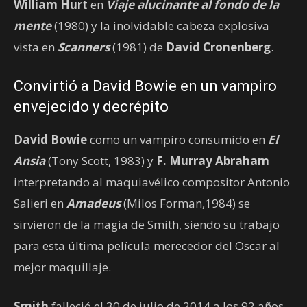
William Hurt
en
Viaje alucinante al fondo de la
mente
(1980) y la inolvidable cabeza explosiva
vista en
Scanners
(1981) de
David Cronenberg
.
Convirtió a David Bowie en un vampiro
envejecido y decrépito
David Bowie
como un vampiro consumido en
El
Ansia
(Tony Scott, 1983) y
F. Murray Abraham
interpretando al maquiavélico compositor Antonio
Salieri en
Amadeus
(Milos Forman,1984) se
sirvieron de la magia de Smith, siendo su trabajo
para esta última película merecedor del Oscar al
mejor maquillaje.
Smith
falleció el 30 de julio de 2014 a los 92 años,