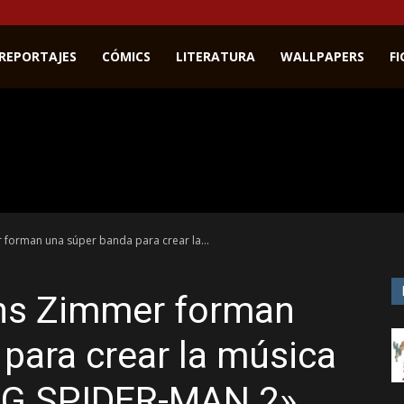
REPORTAJES
CÓMICS
LITERATURA
WALLPAPERS
F
forman una súper banda para crear la...
ns Zimmer forman
para crear la música
G SPIDER-MAN 2»