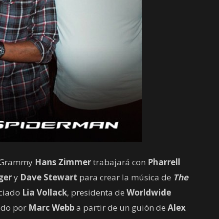
el Grammy
Hans Zimmer
trabajará con
Pharrell
ger
y
Dave Stewart
para crear la música de
The
nciado
Lia Vollack
, presidenta de
Worldwide
gido por
Marc Webb
a partir de un guión de
Alex