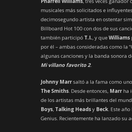
Pharrell Williams
, tres veces ganador
musicales más solicitados e influyente
decimosegundo artista en ostentar simu
Billboard Hot 100 con dos de sus canci
también participó
T.I.
, y que
Williams
por él – ambas consideradas como la “
algunas canciones y la banda sonora d
Mi villano favorito 2
.
Johnny Marr
saltó a la fama como un
The Smiths
. Desde entonces,
Marr
ha i
de los artistas más brillantes del mu
Boys
,
Talking Heads
y
Beck
. Este año
Genius. Recientemente ha lanzado su a