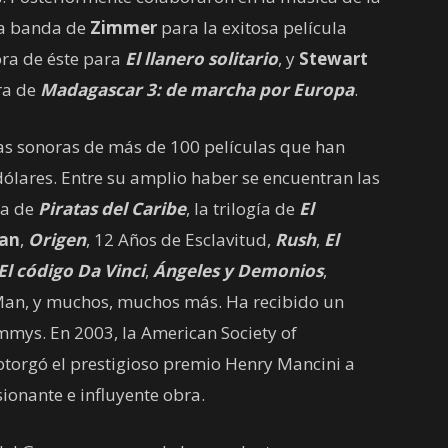
la banda de
Zimmer
para la exitosa película
ra de éste para
El llanero solitario
, y
Stewart
ra de
Madagascar 3: de marcha por Europa
.
s sonoras de más de 100 películas que han
ólares. Entre su amplio haber se encuentran las
la de
Piratas del Caribe
, la trilogía de
El
lan
,
Origen
, 12 Años de Esclavitud,
Rush
,
El
El código Da Vinci
,
Ángeles y Demonios
,
n Man, y muchos, muchos más. Ha recibido un
mmys. En 2003, la American Society of
otorgó el prestigioso premio Henry Mancini a
ionante e influyente obra.