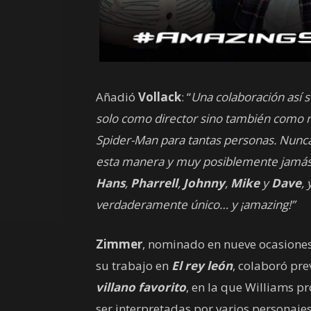
Añadió
Vollack
: “
Una colaboración así s
solo como director sino también como m
Spider-Man para tantas personas. Nunc
esta manera y muy posiblemente jamás 
Hans
,
Pharrell
,
Johnny
,
Mike
y
Dave
,
verdaderamente único… y ¡amazing!”
Zimmer
, nominado en nueve ocasiones
su trabajo en
El rey león
, colaboró pr
villano favorito
, en la que Williams p
ser interpretadas por varios personaje