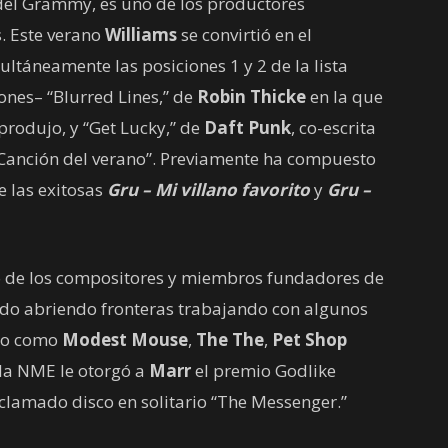
 del Grammy, es uno de los productores
s. Este verano
Williams
se convirtió en el
ltáneamente las posiciones 1 y 2 de la lista
ones– “Blurred Lines,” de
Robin Thicke
en la que
produjo, y “Get Lucky,” de
Daft Punk
, co-escrita
Canción del verano”. Previamente ha compuesto
e las exitosas
Gru – Mi villano favorito
y
Gru –
o de los compositores y miembros fundadores de
do abriendo fronteras trabajando con algunos
ndo como
Modest Mouse
,
The The
,
Pet Shop
 la NME le otorgó a
Marr
el premio Godlike
clamado disco en solitario “The Messenger.”