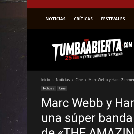
NOTICIAS
CRÍTICAS
FESTIVALES
La
web
del
entretenimiento
en
el
género
Inicio
Noticias
Cine
Marc Webb y Hans Zimmer 
fantástico.
Noticias
Cine
Marc Webb y Ha
una súper banda 
de «THE AMAZIN