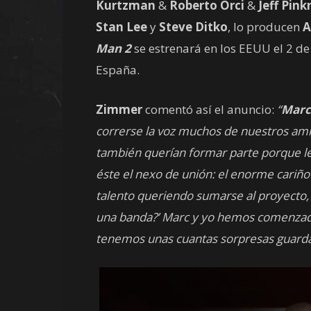
Kurtzman
&
Roberto Orci
&
Jeff Pink
Stan Lee
y
Steve Ditko
, lo producen
A
Man 2
se estrenará en los EEUU el 2 de
España.
Zimmer
comentó así el anuncio:
“
Marc
correrse la voz muchos de nuestros am
también querían formar parte porque l
éste el nexo de unión: el enorme cariñ
talento queriendo sumarse al proyecto, 
una banda?’ Marc y yo hemos comenzado 
tenemos unas cuantas sorpresas guard