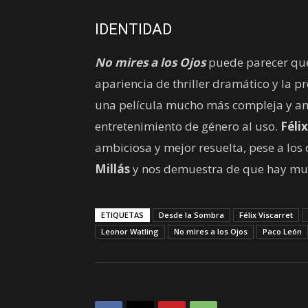
IDENTIDAD
No mires a los Ojos
puede parecer que
apariencia de thriller dramático y la p
una película mucho más compleja y am
entretenimiento de género al uso.
Félix
ambiciosa y mejor resuelta, pese a los
Millás
y nos demuestra de que hay m
ETIQUETAS
Desde la Sombra
Félix Viscarret
Leonor Watling
No mires a los Ojos
Paco León