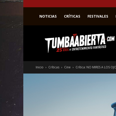
NOTICIAS
CRÍTICAS
FESTIVALES
La
web
del
entretenimiento
en
el
género
Inicio
Críticas
Cine
Crítica: NO MIRES A LOS OJO
fantástico.