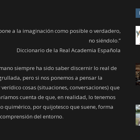
opone a la imaginación como posible o verdadero,
no siéndolo.”
Diccionario de la Real Academia Española
mano siempre ha sido saber discernir lo real de
rullada, pero si nos ponemos a pensar la
erídico cosas (situaciones, conversaciones) que
íamos cuenta de que, en realidad, lo tenemos
Lo quimérico, por quijotesco que suene, forma
 comprensión del entorno.