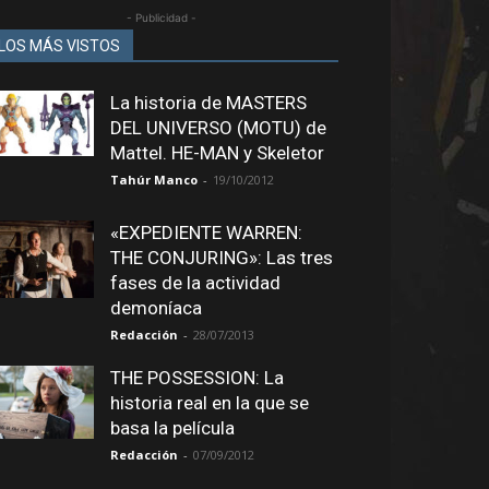
- Publicidad -
LOS MÁS VISTOS
La historia de MASTERS
DEL UNIVERSO (MOTU) de
Mattel. HE-MAN y Skeletor
Tahúr Manco
-
19/10/2012
«EXPEDIENTE WARREN:
THE CONJURING»: Las tres
fases de la actividad
demoníaca
Redacción
-
28/07/2013
THE POSSESSION: La
historia real en la que se
basa la película
Redacción
-
07/09/2012