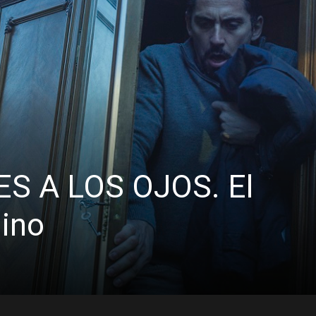
RES A LOS OJOS. El
lino