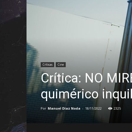
Críticas
Cine
Crítica: NO MI
quimérico inqui
Por
Manuel Díaz Noda
-
18/11/2022
2325