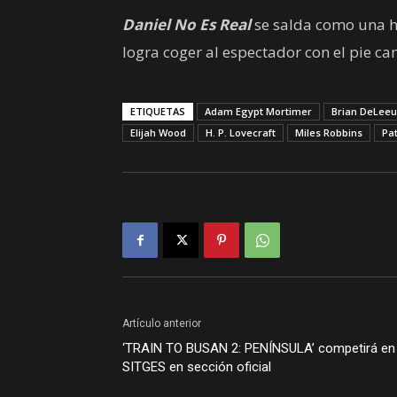
Daniel No Es Real
se salda como una hi
logra coger al espectador con el pie c
ETIQUETAS
Adam Egypt Mortimer
Brian DeLee
Elijah Wood
H. P. Lovecraft
Miles Robbins
Pa
Artículo anterior
‘TRAIN TO BUSAN 2: PENÍNSULA’ competirá en
SITGES en sección oficial