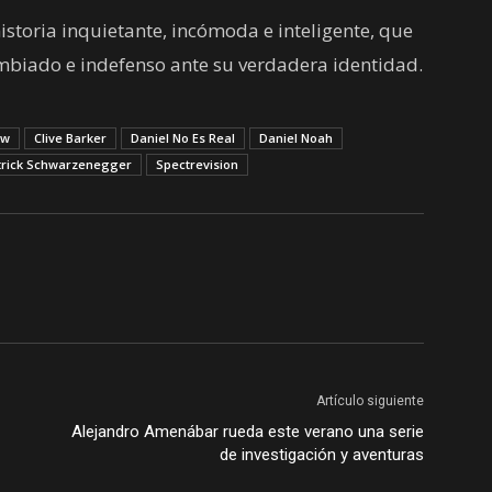
storia inquietante, incómoda e inteligente, que
ambiado e indefenso ante su verdadera identidad.
uw
Clive Barker
Daniel No Es Real
Daniel Noah
trick Schwarzenegger
Spectrevision
Artículo siguiente
Alejandro Amenábar rueda este verano una serie
de investigación y aventuras