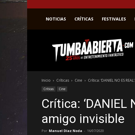
NOTICIAS
CRÍTICAS
FESTIVALES
La
web
del
entretenimiento
en
el
género
Inicio
Críticas
Cine
Crítica: ‘DANIEL NO ES REAL’.
fantástico.
Críticas
Cine
Crítica: ‘DANIEL 
amigo invisible
Por
Manuel Díaz Noda
-
16/07/2020