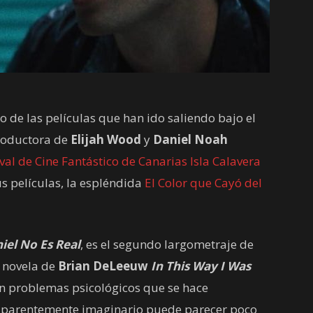
o de las películas que han ido saliendo bajo el
productora de
Elijah Wood
y
Daniel Noah
ival de Cine Fantástico de Canarias Isla Calavera
s películas, la espléndida
El Color que Cayó del
iel No Es Real
, es el segundo largometraje de
a novela de
Brian DeLeeuw
In This Way I Was
con problemas psicológicos que se hace
aparentemente imaginario puede parecer poco