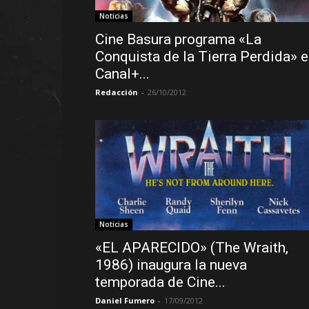
Noticias
Cine Basura programa «La
Conquista de la Tierra Perdida» 
Canal+...
Redacción
-
26/10/2012
Noticias
«EL APARECIDO» (The Wraith,
1986) inaugura la nueva
temporada de Cine...
Daniel Fumero
-
17/09/2012