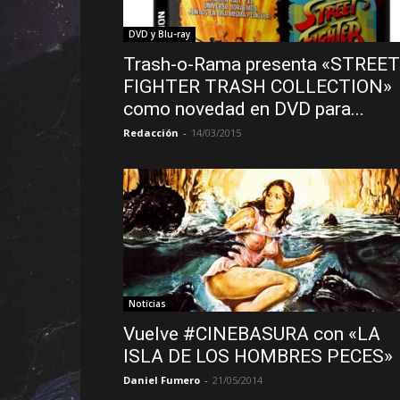
DVD y Blu-ray
Trash-o-Rama presenta «STREET
FIGHTER TRASH COLLECTION»
como novedad en DVD para...
Redacción
-
14/03/2015
Noticias
Vuelve #CINEBASURA con «LA
ISLA DE LOS HOMBRES PECES»
Daniel Fumero
-
21/05/2014