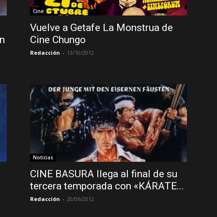
Cine
Vuelve a Getafe La Monstrua de
en
Cine Chungo
Redacción
-
13/10/2012
Noticias
CINE BASURA llega al final de su
tercera temporada con «KÁRATE...
Redacción
-
20/06/2012