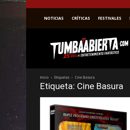
NOTICIAS
CRÍTICAS
FESTIVALES
La
web
del
entretenimiento
en
el
género
Inicio
Etiquetas
Cine Basura
fantástico.
Etiqueta: Cine Basura