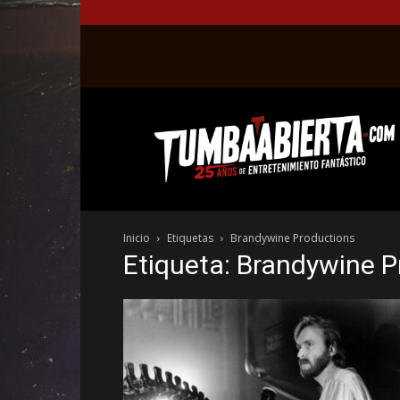
La
web
del
entretenimiento
en
el
género
Inicio
Etiquetas
Brandywine Productions
fantástico.
Etiqueta: Brandywine 