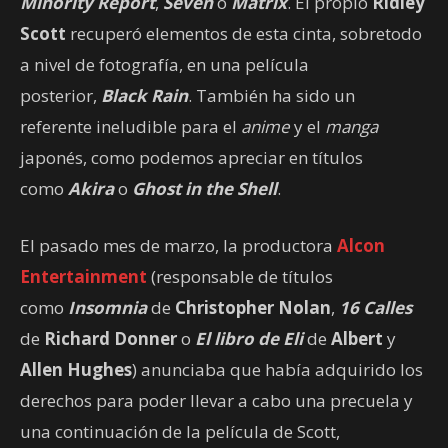
Minority Report
,
Seven
o
Matrix
. El propio
Ridley
Scott
recuperó elementos de esta cinta, sobretodo
a nivel de fotografía, en una película
posterior,
Black Rain
. También ha sido un
referente ineludible para el
anime
y el
manga
japonés, como podemos apreciar en títulos
como
Akira
o
Ghost in the Shell
.
El pasado mes de marzo, la productora
Alcon
Entertainment
(responsable de títulos
como
Insomnia
de
Christopher Nolan
,
16 Calles
de
Richard Donner
o
El libro de Eli
de
Albert
y
Allen Hughes
) anunciaba que había adquirido los
derechos para poder llevar a cabo una precuela y
una continuación de la película de Scott,