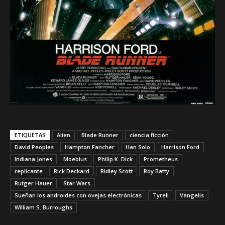
ETIQUETAS
Alien
Blade Runner
ciencia ficción
David Peoples
Hampton Fancher
Han Solo
Harrison Ford
Indiana Jones
Moebius
Philip K. Dick
Prometheus
replicante
Rick Deckard
Ridley Scott
Roy Batty
Rutger Hauer
Star Wars
Sueñan los androides con ovejas electrónicas
Tyrell
Vangelis
William S. Burroughs