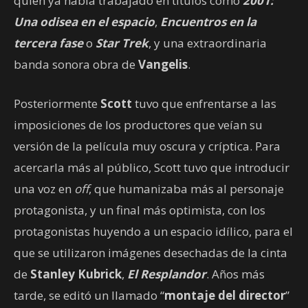
quien ya había trabajado en títulos como
2001:
Una odisea en el espacio
,
Encuentros en la
tercera fase
o
Star Trek
, y una extraordinaria
banda sonora obra de
Vangelis
.
Posteriormente
Scott
tuvo que enfrentarse a las
imposiciones de los productores que veían su
versión de la película muy oscura y críptica. Para
acercarla más al público, Scott tuvo que introducir
una voz en
off
, que humanizaba más al personaje
protagonista, y un final más optimista, con los
protagonistas huyendo a un espacio idílico, para el
que se utilizaron imágenes desechadas de la cinta
de
Stanley Kubrick
,
El Resplandor
. Años más
tarde, se editó un llamado “
montaje del director
”