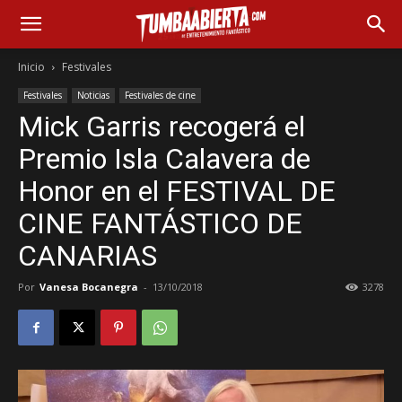
Inicio
Festivales
Festivales
Noticias
Festivales de cine
Mick Garris recogerá el
Premio Isla Calavera de
Honor en el FESTIVAL DE
CINE FANTÁSTICO DE
CANARIAS
Por
Vanesa Bocanegra
-
13/10/2018
3278