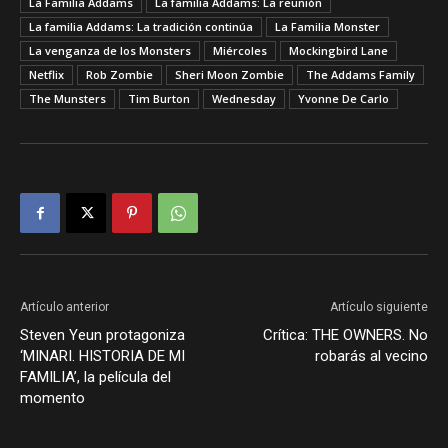
La Familia Addams
La familia Addams: La reunión
La familia Addams: La tradición continúa
La Familia Monster
La venganza de los Monsters
Miércoles
Mockingbird Lane
Netflix
Rob Zombie
Sheri Moon Zombie
The Addams Family
The Munsters
Tim Burton
Wednesday
Yvonne De Carlo
Artículo anterior
Artículo siguiente
Steven Yeun protagoniza
Crítica: THE OWNERS. No
‘MINARI. HISTORIA DE MI
robarás al vecino
FAMILIA’, la película del
momento