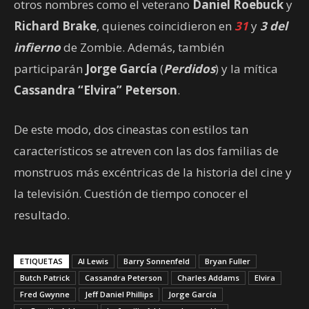
otros nombres como el veterano
Daniel Roebuck
y
Richard Brake
, quienes coincidieron en
31
y
3 del
infierno
de Zombie. Además, también
participarán
Jorge García
(
Perdidos
) y la mítica
Cassandra “Elvira” Peterson
.
De este modo, dos cineastas con estilos tan
característicos se atreven con las dos familias de
monstruos más excéntricas de la historia del cine y
la televisión. Cuestión de tiempo conocer el
resultado.
ETIQUETAS
Al Lewis
Barry Sonnenfeld
Bryan Fuller
Butch Patrick
Cassandra Peterson
Charles Addams
Elvira
Fred Gwynne
Jeff Daniel Phillips
Jorge García