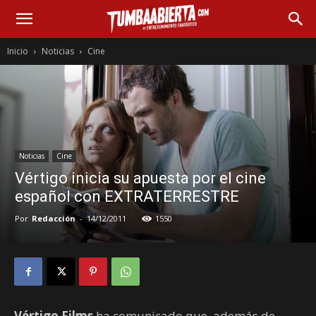
Inicio
Noticias
Cine
Noticias
Cine
Vértigo inicia su apuesta por el cine
español con EXTRATERRESTRE
Por
Redacción
-
14/12/2011
1550
Vértigo Films
ha comunicado que, además de