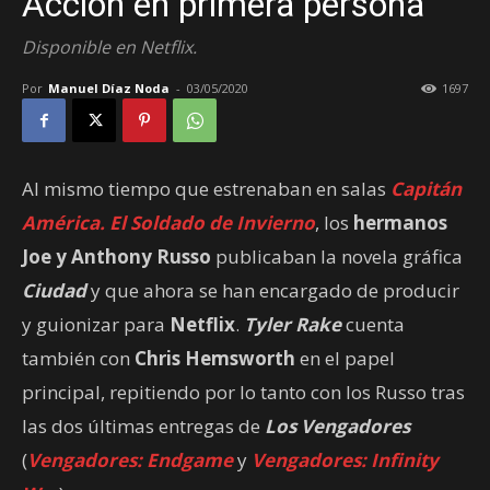
Acción en primera persona
Disponible en Netflix.
Por
Manuel Díaz Noda
-
03/05/2020
1697
Al mismo tiempo que estrenaban en salas
Capitán
América. El Soldado de Invierno
, los
hermanos
Joe y Anthony Russo
publicaban la novela gráfica
Ciudad
y que ahora se han encargado de producir
y guionizar para
Netflix
.
Tyler Rake
cuenta
también con
Chris Hemsworth
en el papel
principal, repitiendo por lo tanto con los Russo tras
las dos últimas entregas de
Los Vengadores
(
Vengadores: Endgame
y
Vengadores: Infinity