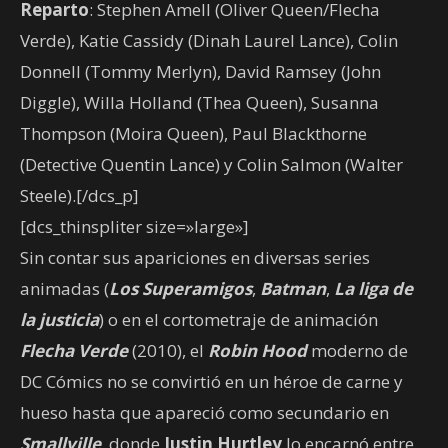
Reparto
: Stephen Amell (Oliver Queen/Flecha
Verde), Katie Cassidy (Dinah Laurel Lance), Colin
Donnell (Tommy Merlyn), David Ramsey (John
Diggle), Willa Holland (Thea Queen), Susanna
Thompson (Moira Queen), Paul Blackthorne
(Detective Quentin Lance) y Colin Salmon (Walter
Steele).[/dcs_p]
[dcs_thinspliter size=»large»]
Sin contar sus apariciones en diversas series
animadas (
Los Superamigos
,
Batman
,
La liga de
la justicia
) o en el cortometraje de animación
Flecha Verde
(2010), el
Robin Hood
moderno de
DC Cómics no se convirtió en un héroe de carne y
hueso hasta que apareció como secundario en
Smallville
, donde
Justin Hurtley
lo encarnó entre