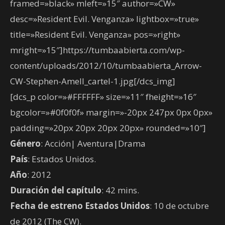
framed=»black» mleft=»15″ author=»CW»
desc=»Resident Evil. Venganza» lightbox=»true»
title=»Resident Evil. Venganza» pos=»right»
mright=»15″]https://tumbaabierta.com/wp-
content/uploads/2012/10/tumbaabierta_Arrow-
CW-Stephen-Amell_cartel-1.jpg[/dcs_img]
[dcs_p color=»#FFFFFF» size=»11″ fheight=»16″
bgcolor=»#0f0f0f» margin=»-20px 247px 0px 0px»
padding=»20px 20px 20px 20px» rounded=»10″]
Género
: Acción| Aventura|Drama
País
: Estados Unidos.
Año
: 2012
Duración del capítulo
: 42 mins.
Fecha de estreno Estados Unidos
: 10 de octubre
de 2012 (The CW).