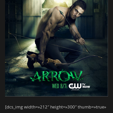
[dcs_img width=»212″ height=»300″ thumb=»true»