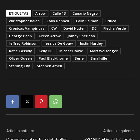
ETIQUETAS
Arrow
Calle 13
Canario Negro
christopher nolan
Colin Donnell
Colin Salmon
Crítica
Crónicas Vampíricas
CW
David Nutter
DC
Flecha Verde
George Papp
Green Arrow
Jamey Sheridan
Jeffrey Robinson
Jessica De Gouw
Justin Hurtley
Katie Cassidy
Kelly Hu
Michael Rowe
Mort Weisenger
Oliver Queen
Paul Blackthorne
Serie
Smallville
Starling City
Stephen Amell
Artículo anterior
Artículo siguiente
Comienza el rodaje del thriller
«SCANNED», el tráiler de