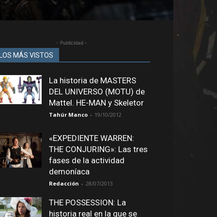
- Publicidad -
LOS MÁS VISTOS
La historia de MASTERS
DEL UNIVERSO (MOTU) de
Mattel. HE-MAN y Skeletor
Tahúr Manco
-
19/10/2012
«EXPEDIENTE WARREN:
THE CONJURING»: Las tres
fases de la actividad
demoníaca
Redacción
-
28/07/2013
THE POSSESSION: La
historia real en la que se