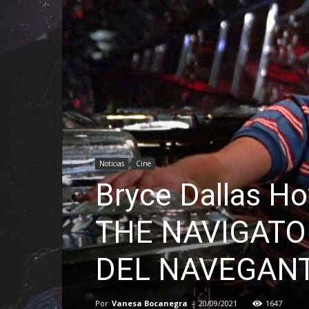
Noticias
Cine
Bryce Dallas H
THE NAVIGATOR
DEL NAVEGAN
Por
Vanesa Bocanegra
-
20/09/2021
1647