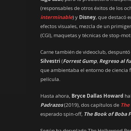
(responsables de otros éxitos de los 
interminable
) y
Disney
, que destacó 
efectos visuales, mezcla de un primig
(CGI), maquetas y técnicas de stop-mot
Carne también de videoclub, despuntó
Silvestri
(
Forrest Gump
,
Regreso al f
que ambientaba el entorno de ciencia fi
película.
Hasta ahora,
Bryce Dallas Howard
hab
Padrazos
(2019), dos capítulos de
The
esperado spin-off,
The Book of Boba F
Según ha desvelado The Hollywood Re