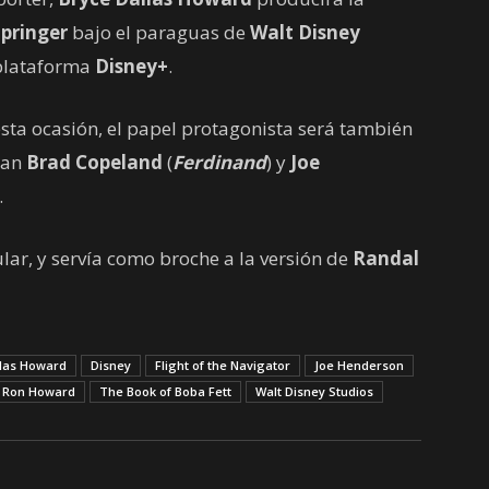
Springer
bajo el paraguas de
Walt Disney
 plataforma
Disney+
.
esta ocasión, el papel protagonista será también
man
Brad Copeland
(
Ferdinand
) y
Joe
.
ular, y servía como broche a la versión de
Randal
llas Howard
Disney
Flight of the Navigator
Joe Henderson
Ron Howard
The Book of Boba Fett
Walt Disney Studios