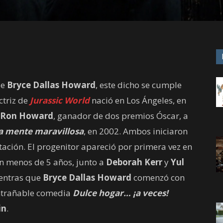
de
Bryce Dallas Howard
, este dicho se cumple
ctriz de
Jurassic World
nació en Los Ángeles, en
Ron Howard
, ganador de dos premios Óscar, a
 mente maravillosa
, en 2002. Ambos iniciaron
tación. El progenitor apareció por primera vez en
n menos de 5 años, junto a
Deborah Kerr
y
Yul
ientras que
Bryce Dallas Howard
comenzó con
entrañable comedia
Dulce hogar… ¡a veces!
in
.