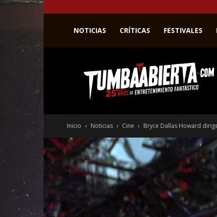
NOTICIAS
CRÍTICAS
FESTIVALES
La
web
del
entretenimiento
en
el
género
Inicio
Noticias
Cine
Bryce Dallas Howard diri
fantástico.