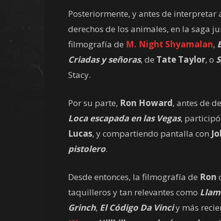
Posteriormente, y antes de interpretar a 
derechos de los animales, en la saga jur
filmografía de
M. Night Shyamalan
,
Criadas y señoras
, de
Tate Taylor
, o
S
Stacy.
Por su parte,
Ron Howard
, antes de d
Loca escapada en las Vegas
, particip
Lucas
, y compartiendo pantalla con
J
pistolero
.
Desde entonces, la filmografía de
Ron
c
taquilleros y tan relevantes como
Llam
Grinch
,
El Código Da Vinci
y más reci