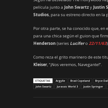
película junto a
John Swartz
y
Justin 
Studios
, para su estreno directo en la
Por otra parte, se ha conocido que, en 
para una chica según el guion que fir
Henderson
(series
Lucifer
o
22/11/63
)
Como reza el grito marinero de este tit
Kleiser
, “¡Nos veremos, Navegante!”.
ETIQUETAS
Argylle
Brad Copeland
Bryce Da
John Swartz
Jurassic World 3
Justin Springer