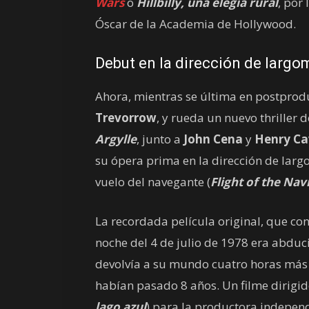
Wars
o
Hillbilly, una elegía rural
, por
Óscar de la Academia de Hollywood.
Debut en la dirección de largo
Ahora, mientras se última en postpro
Trevorrow
, y rueda un nuevo thriller 
Argylle
, junto a
John Cena
y
Henry Cav
su ópera prima en la dirección de largo
vuelo del navegante (
Flight of the Nav
La recordada película original, que con
noche del 4 de julio de 1978 era abduc
devolvía a su mundo cuatro horas más t
habían pasado 8 años. Un filme dirigi
lago azul
) para la productora indepen