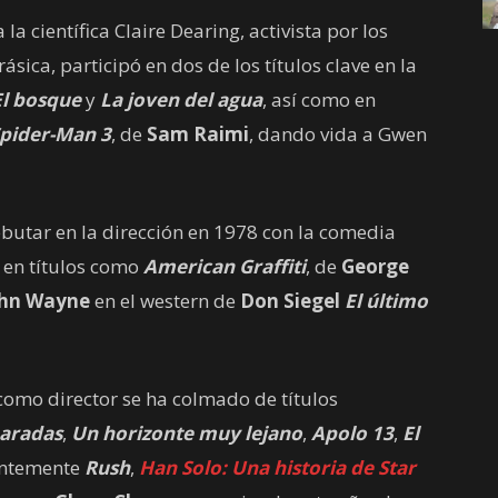
la científica Claire Dearing, activista por los
ásica, participó en dos de los títulos clave en la
El bosque
y
La joven del agua
, así como en
pider-Man 3
, de
Sam Raimi
, dando vida a Gwen
ebutar en la dirección en 1978 con la comedia
ó en títulos como
American Graffiti
, de
George
ohn Wayne
en el western de
Don Siegel
El último
omo director se ha colmado de títulos
aradas
,
Un horizonte muy lejano
,
Apolo 13
,
El
entemente
Rush
,
Han Solo: Una historia de Star