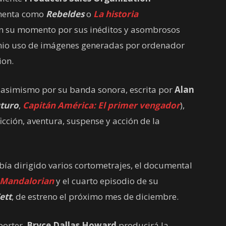
ochenta como
Rebeldes
o
La historia
en su momento por sus inéditos y asombrosos
enio uso de imágenes generadas por ordenador
ion.
 asimismo por su banda sonora, escrita por
Alan
uturo
,
Capitán América: El primer vengador
),
cción, aventura, suspense y acción de la
ía dirigido varios cortometrajes, el documental
 Mandalorian
y el cuarto episodio de su
ett
, de estreno el próximo mes de diciembre.
porter,
Bryce Dallas Howard
producirá la