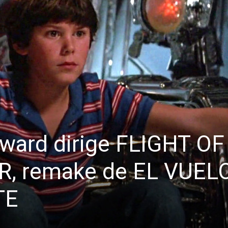
oward dirige FLIGHT OF
, remake de EL VUEL
TE