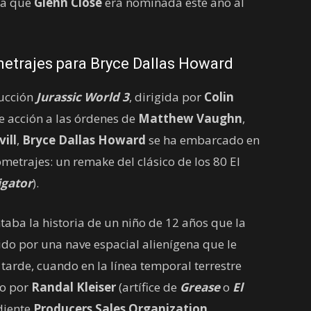
 la que
Glenn Close
era nominada este año al
metrajes para Bryce Dallas Howard
ducción
Jurassic World 3
, dirigida por
Colin
de acción a las órdenes de
Matthew Vaughn
,
ill
,
Bryce Dallas Howard
se ha embarcado en
metrajes: un remake del clásico de los 80 El
igator
).
taba la historia de un niño de 12 años que la
ido por una nave espacial alienígena que le
arde, cuando en la línea temporal terrestre
do por
Randal Kleiser
(artífice de
Grease
o
El
diente
Producers Sales Organization