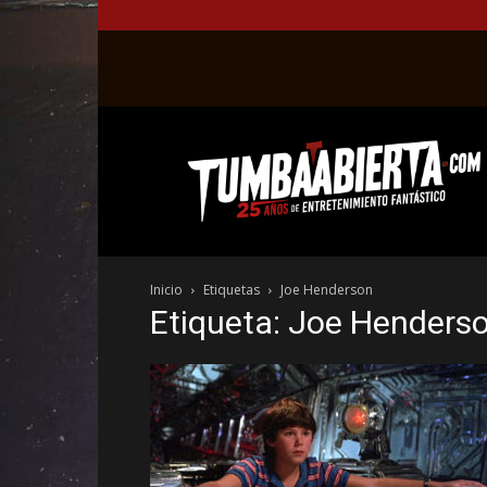
La
web
del
entretenimiento
en
el
género
Inicio
Etiquetas
Joe Henderson
fantástico.
Etiqueta: Joe Henders