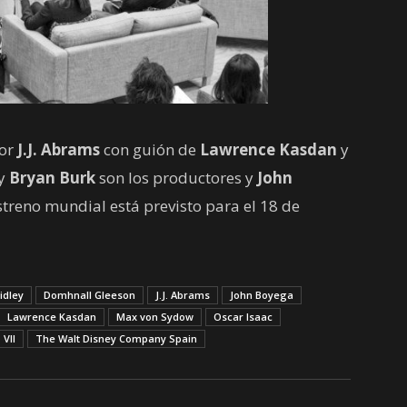
or
J.J. Abrams
con guión de
Lawrence Kasdan
y
y
Bryan Burk
son los productores y
John
treno mundial está previsto para el 18 de
idley
Domhnall Gleeson
J.J. Abrams
John Boyega
Lawrence Kasdan
Max von Sydow
Oscar Isaac
 VII
The Walt Disney Company Spain