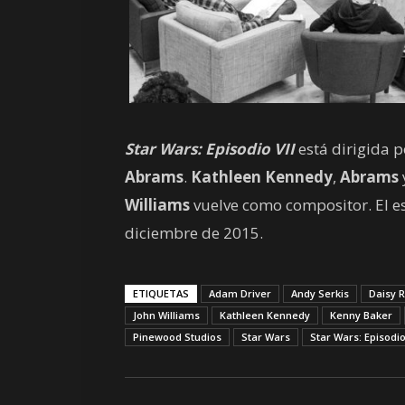
Star Wars: Episodio VII
está dirigida p
Abrams
.
Kathleen Kennedy
,
Abrams
Williams
vuelve como compositor. El es
diciembre de 2015.
ETIQUETAS
Adam Driver
Andy Serkis
Daisy R
John Williams
Kathleen Kennedy
Kenny Baker
Pinewood Studios
Star Wars
Star Wars: Episodio