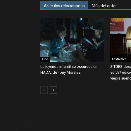
Artículos relacionados
Más del autor
Cine
Festivales
La leyenda infantil se oscurece en
SITGES desv
HADA, de Tony Morales
su 59ª edic
viejos sueñ