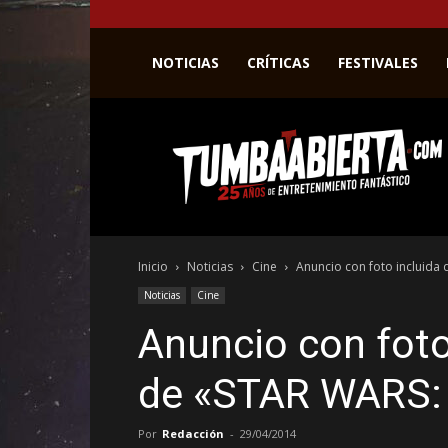
NOTICIAS
CRÍTICAS
FESTIVALES
La
web
del
entretenimiento
en
el
género
Inicio
Noticias
Cine
Anuncio con foto incluida 
fantástico.
Noticias
Cine
Anuncio con foto
de «STAR WARS: 
Por
Redacción
-
29/04/2014