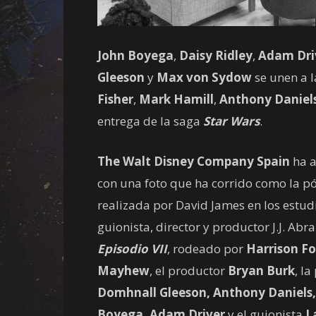
John Boyega
,
Daisy Ridley
,
Adam Dri
Gleeson
y
Max von Sydow
se unen a l
Fisher
,
Mark Hamill
,
Anthony Daniel
entrega de la saga
Star Wars
.
The Walt Disney Company Spain
ha a
con una foto que ha corrido como la pól
realizada por David James en los estud
guionista, director y productor J.J. Abr
Episodio VII
, rodeado por
Harrison For
Mayhew
, el productor
Bryan Burk
, l
Domhnall Gleeson, Anthony Daniels, 
Boyega, Adam Driver
y el guionista
L