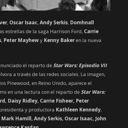
ver
,
Oscar Isaac
,
Andy Serkis
,
Domhnall
as estrellas de la saga Harrison Ford,
Carrie
s
,
Peter Mayhew
y
Kenny Baker
en la nueva
nunciado el reparto de
Star Wars: Episodio VII
vora a través de las redes sociales. La imagen,
ios Pinewood, en Reino Unido, aparece el
ams en una lectura con el reparto de
Star Wars:
d, Daisy Ridley, Carrie Fisheer, Peter
a presidenta y productora
Kathleen Kennedy
,
Mark Hamill, Andy Serkis, Oscar Isaac, John
awrence Kasdan
.