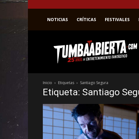
NOTICIAS
CRÍTICAS
FESTIVALES
La
web
del
entretenimiento
en
el
género
Inicio
Etiquetas
Santiago Segura
fantástico.
Etiqueta: Santiago Seg