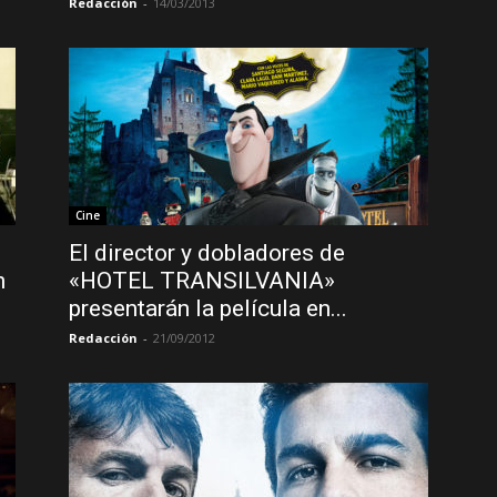
Redacción
-
14/03/2013
Cine
El director y dobladores de
n
«HOTEL TRANSILVANIA»
presentarán la película en...
Redacción
-
21/09/2012