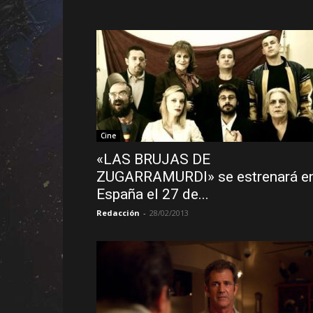
Cine
«LAS BRUJAS DE
ZUGARRAMURDI» se estrenará e
España el 27 de...
Redacción
-
28/02/2013