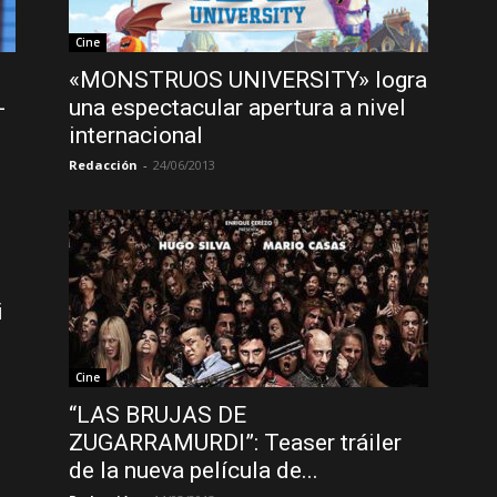
Cine
«MONSTRUOS UNIVERSITY» logra
-
una espectacular apertura a nivel
internacional
Redacción
-
24/06/2013
i
Cine
“LAS BRUJAS DE
ZUGARRAMURDI”: Teaser tráiler
de la nueva película de...