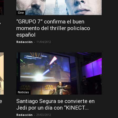
Cine
,
“GRUPO 7” confirma el buen
momento del thriller policíaco
español
Redacción
-
11/04/2012
Noticias
e
Santiago Segura se convierte en
Jedi por un día con “KINECT...
Redacción
-
29/03/2012