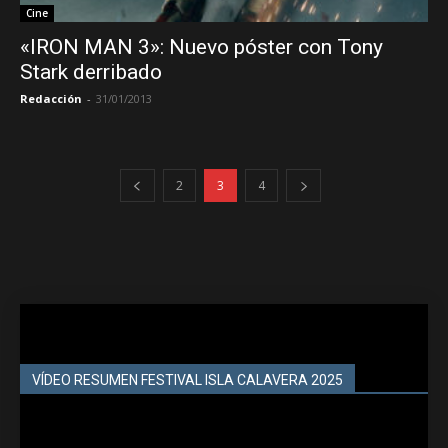
Cine
«IRON MAN 3»: Nuevo póster con Tony
Stark derribado
Redacción
-
31/01/2013
2
3
4
VÍDEO RESUMEN FESTIVAL ISLA CALAVERA 2025