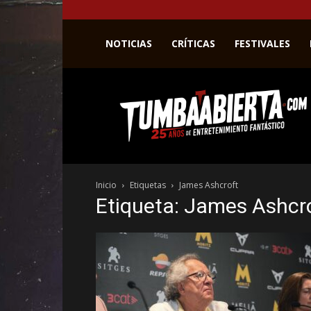
NOTICIAS
CRÍTICAS
FESTIVALES
La
web
del
entretenimiento
en
el
género
Inicio
Etiquetas
James Ashcroft
fantástico.
Etiqueta: James Ashcr