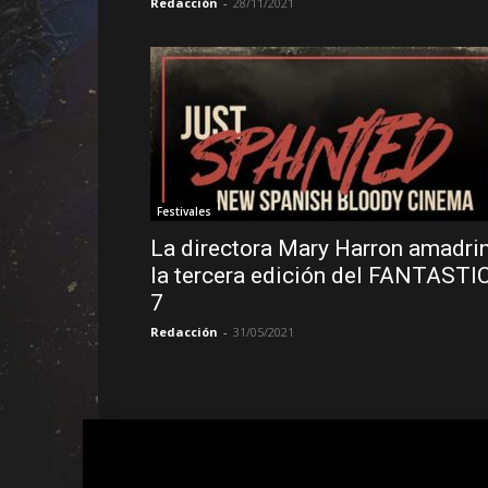
Redacción
-
28/11/2021
Festivales
La directora Mary Harron amadri
la tercera edición del FANTASTI
7
Redacción
-
31/05/2021