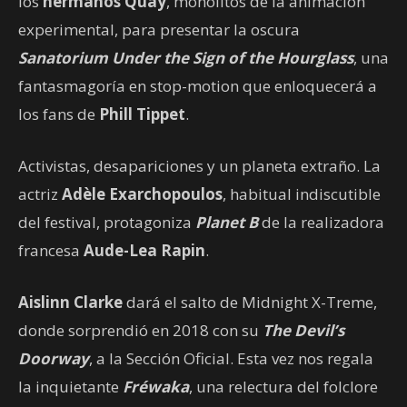
los
hermanos Quay
, monolitos de la animación
experimental, para presentar la oscura
Sanatorium Under the Sign of the Hourglass
, una
fantasmagoría en stop-motion que enloquecerá a
los fans de
Phill Tippet
.
Activistas, desapariciones y un planeta extraño. La
actriz
Adèle Exarchopoulos
, habitual indiscutible
del festival, protagoniza
Planet B
de la realizadora
francesa
Aude-Lea Rapin
.
Aislinn Clarke
dará el salto de Midnight X-Treme,
donde sorprendió en 2018 con su
The Devil’s
Doorway
, a la Sección Oficial. Esta vez nos regala
la inquietante
Fréwaka
, una relectura del folclore