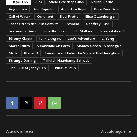
ETIQUETAS
2073
Adèle Exarchopoulos
Aislinn Clarke
Ángel Sala
Asif Kapadia
Aude-Lea Rapin
Bury Your Dead
Call of Water
Continent
Davi Pretto
Élise Otzenberger
Escape from the 21st Century
Fréwaka
Geoffrey Rush
hermanos Quay
Isabella Torre
J.T. Mollner
James Ashcroft
Jérémy Clapin
John Lithgow
Lee's Adventure
Li Yang
Marco Dutra
Meanwhile on Earth
Mònica García i Massagué
Mr. K
Planet B
Sanatorium Under the Sign of the Hourglass
Strange Darling
Tallulah Hazekamp Schwab
The Rule of Jenny Pen
Thibault Emin
Artículo anterior
Artículo siguiente