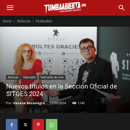
Inicio
Noticias
Festivales
Noticias
Festivales
Festivales de cine
Nuevos títulos en la Sección Oficial de
SITGES 2024
Por
Vanesa Bocanegra
-
13/09/2024
1140