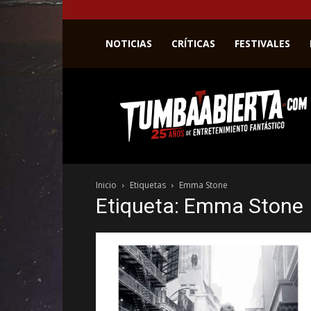
NOTICIAS
CRÍTICAS
FESTIVALES
La
web
del
entretenimiento
en
el
género
Inicio
Etiquetas
Emma Stone
fantástico.
Etiqueta: Emma Stone