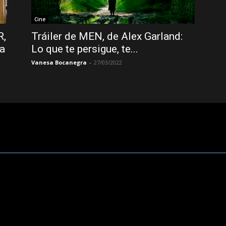
Cine
R,
Tráiler de MEN, de Alex Garland:
ca
Lo que te persigue, te...
Vanesa Bocanegra
-
27/03/2022