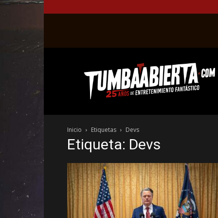
La
web
del
entretenimiento
en
el
género
Inicio
Etiquetas
Devs
fantástico.
Etiqueta: Devs