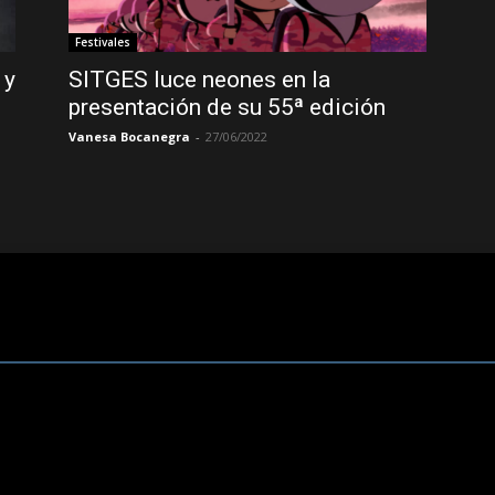
Festivales
 y
SITGES luce neones en la
presentación de su 55ª edición
Vanesa Bocanegra
-
27/06/2022