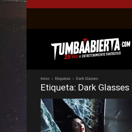
La
web
del
entretenimiento
en
el
género
Inicio
Etiquetas
Dark Glasses
fantástico.
Etiqueta: Dark Glasses