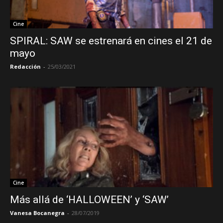
Cine
SPIRAL: SAW se estrenará en cines el 21 de
mayo
Redacción
-
25/03/2021
Cine
Más allá de ‘HALLOWEEN’ y ‘SAW’
Vanesa Bocanegra
-
28/07/2019