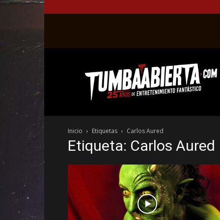
La
web
del
entretenimiento
en
el
género
Inicio
Etiquetas
Carlos Aured
fantástico.
Etiqueta: Carlos Aured