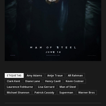
ETIQUETAS
Amy Adams
Antje Traue
AR Rahman
Clark Kent
Diane Lane
Henry Cavill
Kevin Costner
Laurence Fishburne
Lisa Gerrard
Man of Steel
Michael Shannon
Patrick Cassidy
Superman
Warner Bros