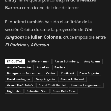
Barrera
como icono del cine de terror.
El Auditori también ha sido el anfitrión de la
sección Òrbita durante la proyección de
The
Kingdom
de
Julien Colonna
, cruce imposible entre
El Padrino
y
Aftersun
.
ETIQUETAS
A different man
Aaron Schimberg
Amy Adams
Ángela Cervantes
Arcadian
Basileia
Bodegón con fantasmas
Canina
Continent
Darío Argento
David Verdaguer
Deep Argento
Giancarlo Rolandi
Grand Theft Auto V
Grand Theft Hamlet
Heather Langenkamp
Nightbitch
Sebastian Stan
Steve Della Casa