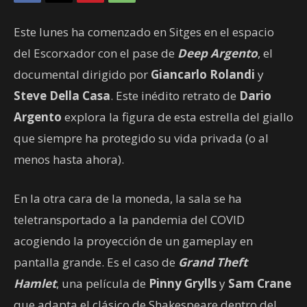
Este lunes ha comenzado en Sitges en el espacio
del Escorxador con el pase de
Deep Argento
, el
documental dirigido por
Giancarlo Rolandi
y
Steve Della Casa
. Este inédito retrato de
Dario
Argento
explora la figura de esta estrella del giallo
que siempre ha protegido su vida privada (o al
menos hasta ahora).
En la otra cara de la moneda, la sala se ha
teletransportado a la pandemia del COVID
acogiendo la proyección de un gameplay en
pantalla grande. Es el caso de
Grand Theft
Hamlet
, una película de
Pinny Grylls
y
Sam Crane
que adapta el clásico de Shakespeare dentro del