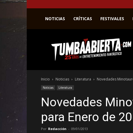
NOTICIAS
CRÍTICAS
FESTIVALES
La
web
del
entretenimiento
en
el
género
Inicio
Noticias
Literatura
Novedades Minotauro
fantástico.
Noticias
Literatura
Novedades Mino
para Enero de 2
Por
Redacción
-
09/01/2013