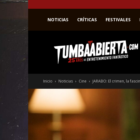
NOTICIAS
CRÍTICAS
FESTIVALES
La
web
del
entretenimiento
en
el
género
Inicio
Noticias
Cine
JARABO: El crimen, la fasci
fantástico.