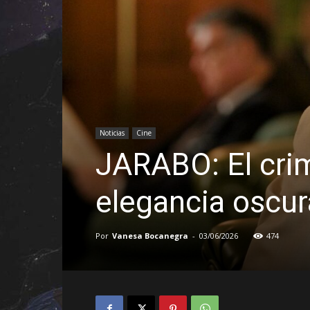
Noticias
Cine
JARABO: El crim
elegancia oscur
Por
Vanesa Bocanegra
-
03/06/2026
474