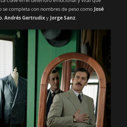
a clave en el deterioro emocional y vital que
rto se completa con nombres de peso como
José
o
,
Andrés Gertrudix
y
Jorge Sanz
.