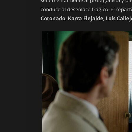
sentimentalmente al protagonista y piez
conduce al desenlace trágico. El repa
Coronado
,
Karra Elejalde
,
Luis Callej