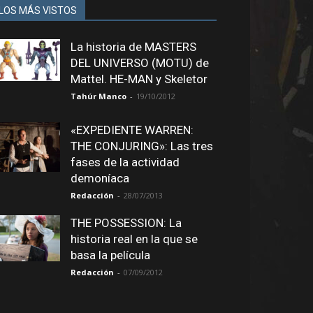
LOS MÁS VISTOS
La historia de MASTERS
DEL UNIVERSO (MOTU) de
Mattel. HE-MAN y Skeletor
Tahúr Manco
-
19/10/2012
«EXPEDIENTE WARREN:
THE CONJURING»: Las tres
fases de la actividad
demoníaca
Redacción
-
28/07/2013
THE POSSESSION: La
historia real en la que se
basa la película
Redacción
-
07/09/2012