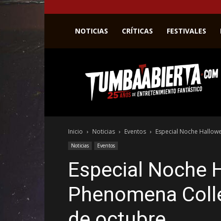
NOTICIAS
CRÍTICAS
FESTIVALES
La
web
del
entretenimiento
en
el
género
Inicio
Noticias
Eventos
Especial Noche Hallow
fantástico.
Noticias
Eventos
Especial Noche 
Phenomena Colle
de octubre