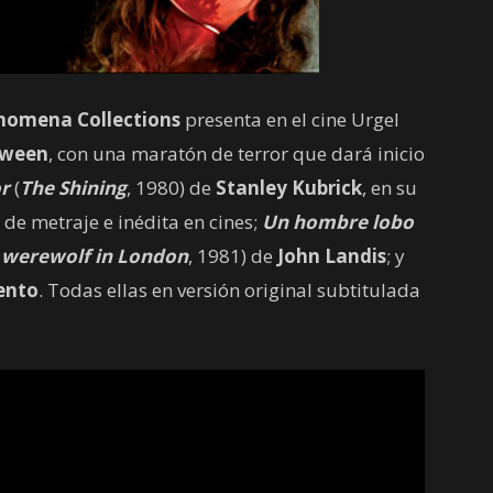
nomena Collections
presenta en el cine Urgel
oween
, con una maratón de terror que dará inicio
or
(
The Shining
, 1980) de
Stanley Kubrick
, en su
de metraje e inédita en cines;
Un hombre lobo
 werewolf in London
, 1981) de
John Landis
; y
ento
. Todas ellas en versión original subtitulada