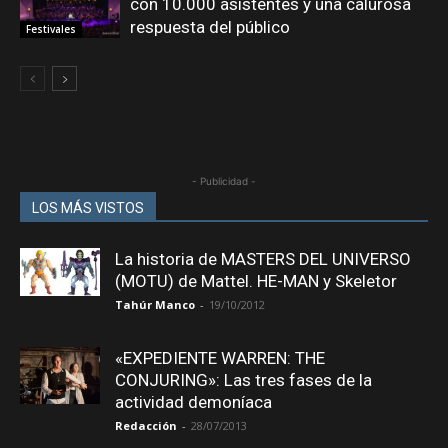
con 10.000 asistentes y una calurosa
respuesta del público
Festivales
- Publicidad -
LOS MÁS VISTOS
La historia de MASTERS DEL UNIVERSO
(MOTU) de Mattel. HE-MAN y Skeletor
Tahúr Manco
-
19/10/2012
«EXPEDIENTE WARREN: THE
CONJURING»: Las tres fases de la
actividad demoníaca
Redacción
-
28/07/2013