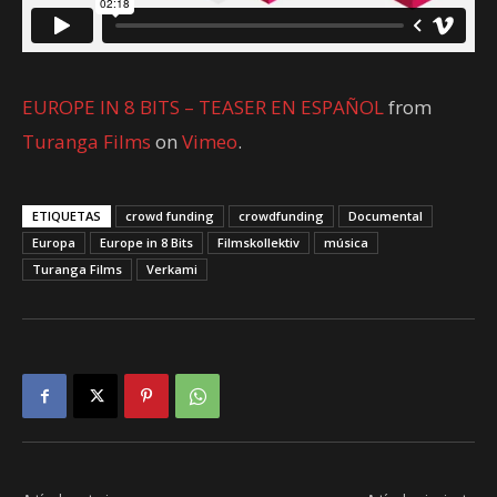
EUROPE IN 8 BITS – TEASER EN ESPAÑOL
from
Turanga Films
on
Vimeo
.
ETIQUETAS
crowd funding
crowdfunding
Documental
Europa
Europe in 8 Bits
Filmskollektiv
música
Turanga Films
Verkami