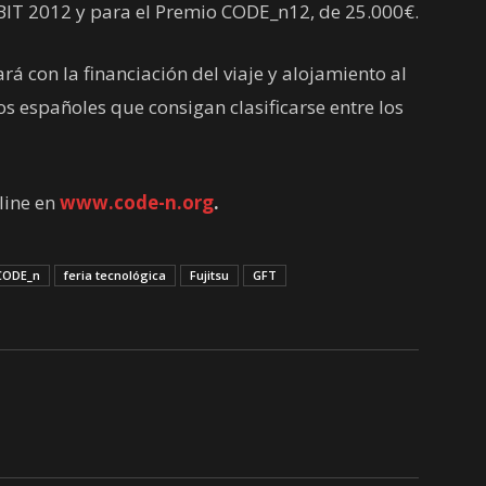
CeBIT 2012 y para el Premio CODE_n12, de 25.000€.
rá con la financiación del viaje y alojamiento al
s españoles que consigan clasificarse entre los
line en
www.code-n.org
.
CODE_n
feria tecnológica
Fujitsu
GFT