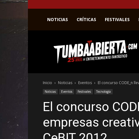
NOTICIAS
CRÍTICAS
FESTIVALES
La
web
del
entretenimiento
en
el
género
Inicio
Noticias
Eventos
El concurso CODE_n llev
fantástico.
Noticias
Eventos
Festivales
Tecnología
El concurso CODE
empresas creativ
CeBIT 2012