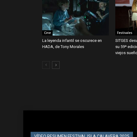
Cine
Festivales
La leyenda infantil se oscurece en
SITGES desv
HADA, de Tony Morales
su 59ª edic
viejos sueñ
VÍDEO RESUMEN FESTIVAL ISLA CALAVERA 2025