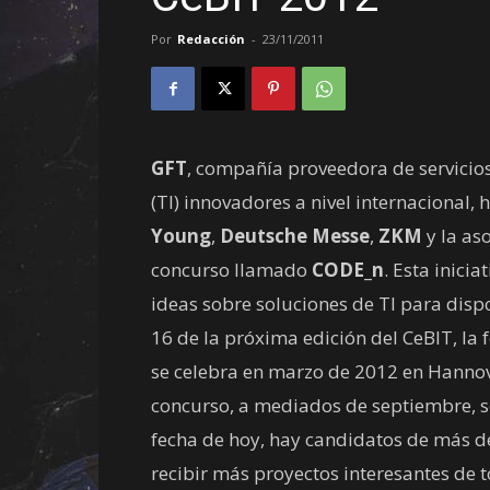
Por
Redacción
-
23/11/2011
GFT
, compañía proveedora de servicios
(TI) innovadores a nivel internacional,
Young
,
Deutsche Messe
,
ZKM
y la as
concurso llamado
CODE_n
. Esta inici
ideas sobre soluciones de TI para dispo
16 de la próxima edición del CeBIT, la
se celebra en marzo de 2012 en Hannov
concurso, a mediados de septiembre, se
fecha de hoy, hay candidatos de más de
recibir más proyectos interesantes de 