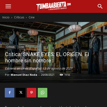
Inicio
Críticas
Cine
Críticas
Cine
Crítica: SNAKE EYES: EL ORIGEN. El
hombre sin nombre
Estreno en cines (España): 13 de agosto de 2021
Por
Manuel Díaz Noda
-
26/08/2021
1956