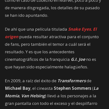
como el caso de Lobezno en Marvel, poco a poco y
de manera disgregada, los detalles de su pasado
se han ido apuntando.
De ahí que una película titulada
Snake Eyes. El
origen
pueda resultar atractiva para el conjunto
de fans, pero también el temor a cuál será el
resultado. Y es que los antecedentes
cinematográficos de la franquicia
G.I. Joe
no es
que hayan sido especialmente halagüeños.
En 2009, a raíz del éxito de
Transformers
de
Michael Bay
, el cineasta
Stephen Sommers
(
La
Momia
,
Van Helsing
) llevó a los personajes a la
gran pantalla con todo el exceso y el despilfarro